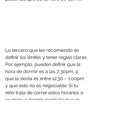
Lo tercero que les recomiendo es 
definir los límites y tener reglas claras. 
Por ejemplo, pueden definir que la 
hora de dormir es a las 7:30pm, o 
que la siesta es entre 12:30 – 1:00pm 
y que esto no es negociable. Si tu 
niño trata de correr estos horarios o 
se niega a dormir, explícale que es 
hora de descansar y que si no tiene 
sueño puede igual recostarse y 
descansar en silencio. Si todo esto 
falla, puedes echarle la culpa al reloj 